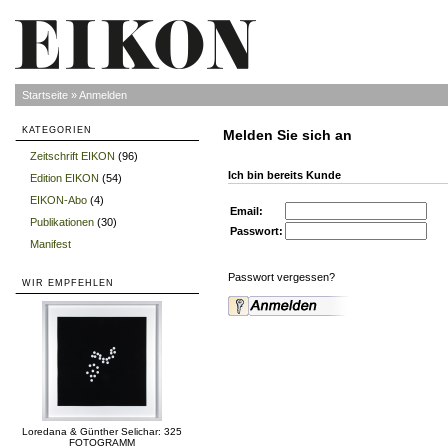
Startseite
»
Anmelden
KATEGORIEN
Melden Sie sich an
Zeitschrift EIKON
(96)
»
Ich bin bereits Kunde
Edition EIKON
(54)
»
EIKON-Abo
(4)
»
Email:
Publikationen
(30)
»
Passwort:
Manifest
»
Passwort vergessen?
WIR EMPFEHLEN
Loredana & Günther Selichar: 325
FOTOGRAMM