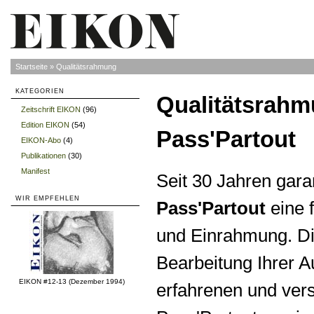
Startseite
»
Qualitätsrahmung
KATEGORIEN
Qualitätsrah
Zeitschrift EIKON
(96)
»
Edition EIKON
(54)
»
Pass'Partout
EIKON-Abo
(4)
»
Publikationen
(30)
»
Manifest
»
Seit 30 Jahren gara
WIR EMPFEHLEN
Pass'Partout
eine 
und Einrahmung. Di
Bearbeitung Ihrer A
EIKON #12-13 (Dezember 1994)
erfahrenen und vers