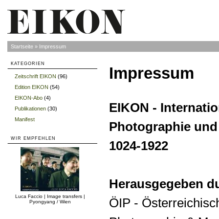
Startseite
»
Impressum
KATEGORIEN
Impressum
Zeitschrift EIKON
(96)
»
Edition EIKON
(54)
»
EIKON-Abo
(4)
»
EIKON - Internation
Publikationen
(30)
»
Manifest
»
Photographie und
WIR EMPFEHLEN
1024-1922
Herausgegeben du
Luca Faccio | Image transfers |
ÖIP - Österreichisch
Pyongyang / Wien