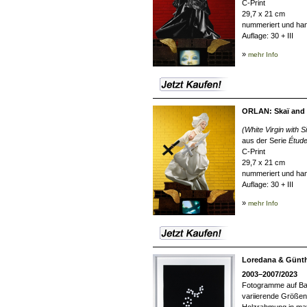
C-Print
29,7 x 21 cm
nummeriert und han
Auflage: 30 + III
»
mehr Info
ORLAN: Skaï and 
(White Virgin with 
aus der Serie
Étude
C-Print
29,7 x 21 cm
nummeriert und han
Auflage: 30 + III
»
mehr Info
Loredana & Günt
2003–2007/2023
Fotogramme auf Ba
variierende Größen