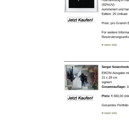
Holzrahmung in mat
(92%UV)
nummeriert und han
Edition: 25 Unikate
Preis: pro Gramm E
Für weitere Inform
Reservierungsanfra
»
mehr Info
Sergei Sviatchen
EIKON-Ausgabe mit 
21 x 28 cm
signiert
Gesamtauflage:
1
Preis:
€ 660,00 (in
Gesamtes Portfolio 
»
mehr Info