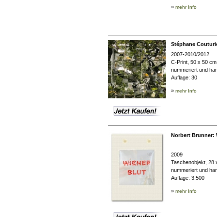
»
mehr Info
Stéphane Couturie
2007-2010/2012
C-Print, 50 x 50 cm
nummeriert und han
Auflage: 30
»
mehr Info
Norbert Brunner: 
2009
Taschenobjekt, 28 
nummeriert und han
Auflage:
3.500
»
mehr Info