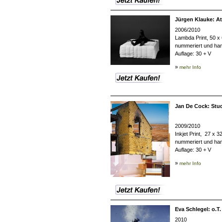
Jürgen Klauke: Att
2006/2010
Lambda Print, 50 x
nummeriert und han
Auflage: 30 + V
»
mehr Info
Jan De Cock: Stu
2009/2010
Inkjet Print, 27 x 3
nummeriert und han
Auflage:
30 + V
»
mehr Info
Eva Schlegel: o.T.
2010