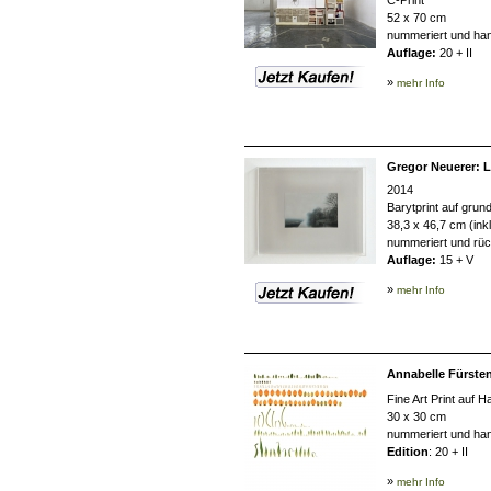
C-Print
52 x 70 cm
nummeriert und hand
Auflage:
20 + II
»
mehr Info
Gregor Neuerer: L
2014
Barytprint auf grund
38,3 x 46,7 cm (inkl
nummeriert und rück
Auflage:
15 + V
»
mehr Info
Annabelle Fürste
Fine Art Print auf 
30 x 30 cm
nummeriert und han
Edition
: 20 + II
»
mehr Info