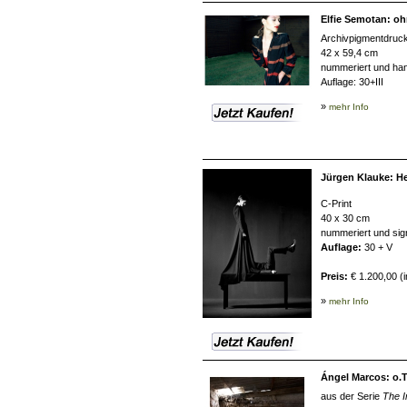
Elfie Semotan: ohn
Archivpigmentdruc
42 x 59,4 cm
nummeriert und han
Auflage: 30+III
»
mehr Info
Jürgen Klauke: H
C-Print
40 x 30 cm
nummeriert und sign
Auflage:
30 + V
Preis:
€ 1.200,00 (i
»
mehr Info
Ángel Marcos: o.T.
aus der Serie
The I