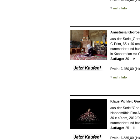
»
mehr Info
Anastasia Khorosh
aus der Serie „Gest
C-Print, 35 x 40 cm
nummeriert und han
in Kooperation mit G
Auflage:
30 + V
Preis:
€ 450,00 (in
»
mehr Info
Klaus Pichler: Gr
aus der Serie "One 
Hahnemühle Fine Ar
30 x 40 cm, 2012/
nummeriert und han
Auflage:
25 + III
Preis:
€ 385,00 (in