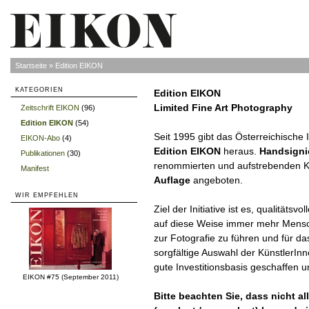
Startseite
»
Edition EIKON
KATEGORIEN
Edition EIKON
Limited Fine Art Photography
Zeitschrift EIKON
(96)
»
Edition EIKON
(54)
»
Seit 1995 gibt das Österreichische 
EIKON-Abo
(4)
»
Edition EIKON
heraus.
Handsigni
Publikationen
(30)
»
renommierten und aufstrebenden K
Manifest
»
Auflage
angeboten.
WIR EMPFEHLEN
Ziel der Initiative ist es, qualitäts
auf diese Weise immer mehr Mensch
zur Fotografie zu führen und für d
sorgfältige Auswahl der KünstlerIn
gute Investitionsbasis geschaffen u
EIKON #75 (September 2011)
Bitte beachten Sie, dass nicht al