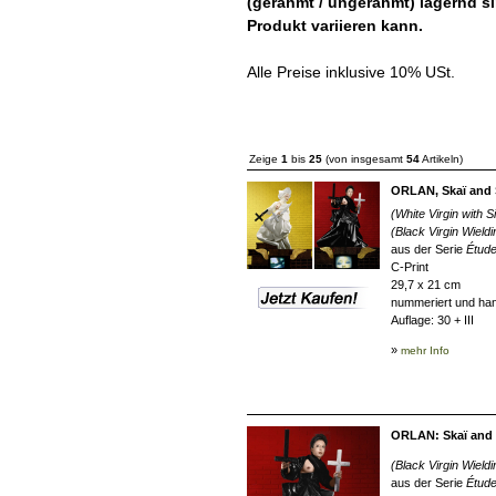
(gerahmt / ungerahmt) lagernd s
Produkt variieren kann.
Alle Preise inklusive 10% USt.
Zeige
1
bis
25
(von insgesamt
54
Artikeln)
ORLAN, Skaï and 
(White Virgin with 
(Black Virgin Wield
aus der Serie
Étude
C-Print
29,7 x 21 cm
nummeriert und han
Auflage: 30 + III
»
mehr Info
ORLAN: Skaï and 
(Black Virgin Wield
aus der Serie
Étude