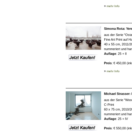
»
mehr Info
Simona Rota: Yere
aus der Serie "Osta
Fine Art Print auf 
40 x 55 cm, 2011/2
nummeriert und han
Auflage
: 25 + II
Preis
: € 450,00 (in
»
mehr Info
Michael Strasser:
aus der Serie "Wo
C-Print
60 x 75 cm, 2010/
nummeriert und han
Auflage
: 25 + IV
Preis
: € 550,00 (in