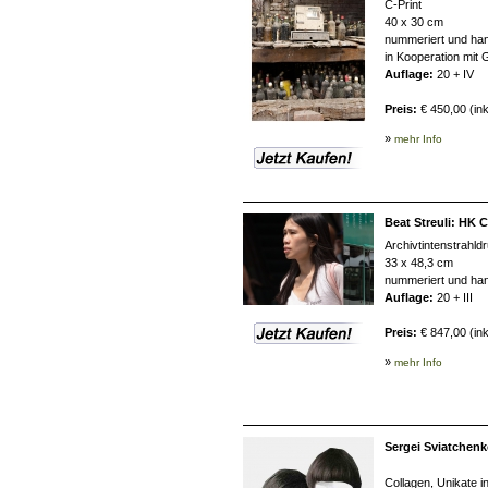
C-Print
40 x 30 cm
nummeriert und han
in Kooperation mit G
Auflage:
20 + IV
Preis:
€ 450,00 (in
»
mehr Info
Beat Streuli: HK C
Archivtintenstrahld
33 x 48,3 cm
nummeriert und han
Auflage:
20 + III
Preis:
€ 847,00 (in
»
mehr Info
Sergei Sviatchenk
Collagen, Unikate 