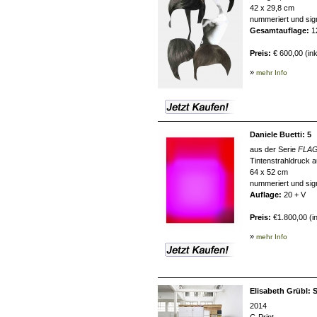
42 x 29,8 cm
nummeriert und sign
Gesamtauflage:
1
Preis:
€ 600,00 (in
»
mehr Info
Daniele Buetti: 5
aus der Serie
FLA
Tintenstrahldruck a
64 x 52 cm
nummeriert und sign
Auflage:
20 + V
Preis:
€1.800,00 (in
»
mehr Info
Elisabeth Grübl: 
2014