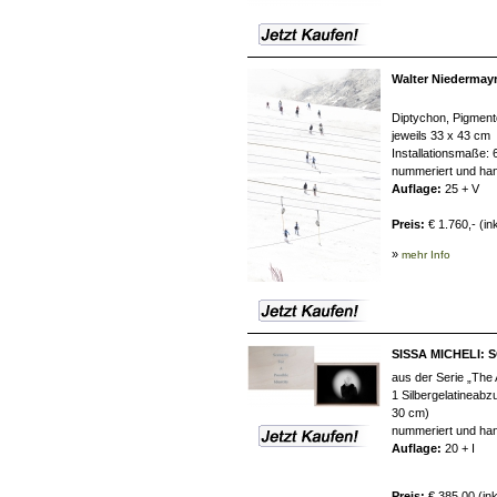
Walter Niedermayr
Diptychon, Pigmen
jeweils 33 x 43 cm
Installationsmaße: 
nummeriert und han
Auflage:
25 + V
Preis:
€ 1.760,- (in
»
mehr Info
SISSA MICHELI: 
aus der Serie „The
1 Silbergelatineabz
30 cm)
nummeriert und han
Auflage:
20 + I
Preis:
€ 385,00 (in