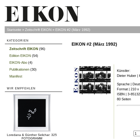
Startseite
»
Zeitschrift EIKON
»
EIKON #2 (März 1992)
KATEGORIEN
EIKON #2 (März 1992)
Zeitschrift EIKON
(96)
»
Edition EIKON
(54)
»
EIKON-Abo
(4)
»
Publikationen
(30)
»
Künstler:
Dieter Huber | 
Manifest
»
Sprache | Deu
WIR EMPFEHLEN
Format | 210 
ISBN | 3-8513
80 Seiten
Loredana & Günther Selichar: 325
FOTOGRAMM