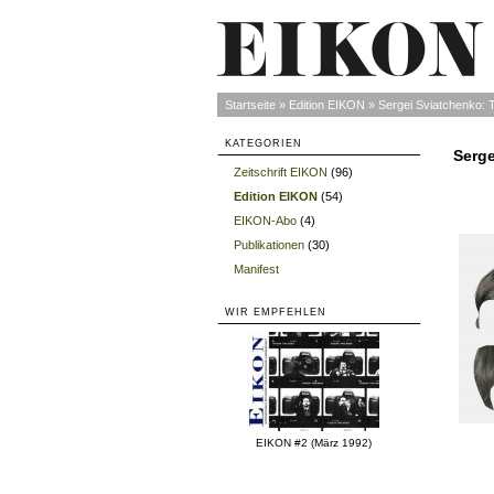
Startseite
»
Edition EIKON
»
Sergei Sviatchenko: 
KATEGORIEN
Serge
Zeitschrift EIKON
(96)
»
Edition EIKON
(54)
»
EIKON-Abo
(4)
»
Publikationen
(30)
»
Manifest
»
WIR EMPFEHLEN
EIKON #2 (März 1992)