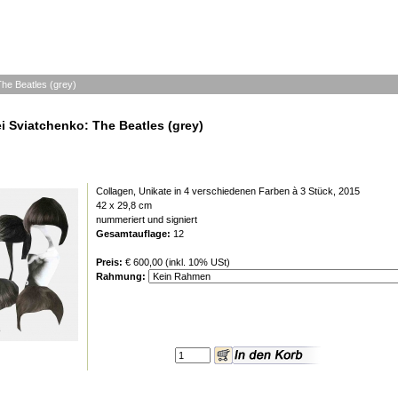
The Beatles (grey)
i Sviatchenko: The Beatles (grey)
Collagen, Unikate in 4 verschiedenen Farben à 3 Stück, 2015
42 x 29,8 cm
nummeriert und signiert
Gesamtauflage:
12
Preis:
€ 600,00 (inkl. 10% USt)
Rahmung: