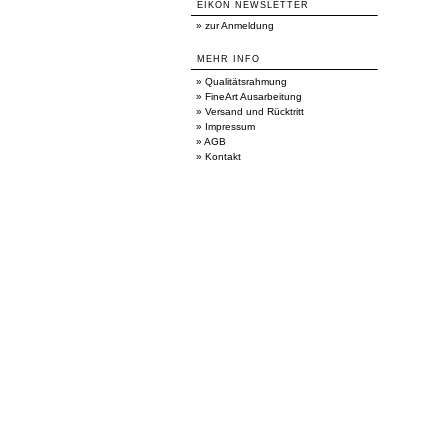
EIKON NEWSLETTER
»
zur Anmeldung
MEHR INFO
»
Qualitätsrahmung
»
FineArt Ausarbeitung
»
Versand und Rücktritt
»
Impressum
»
AGB
»
Kontakt