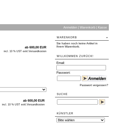
Anmelden
|
Warenkorb
|
Kasse
WARENKORB
»
Sie haben noch keine Artikel in
Ihrem Warenkorb.
ab 600,00 EUR
incl. 10 % UST exkl.
Versandkosten
WILLKOMMEN ZURÜCK!
Email:
Passwort:
Passwort vergessen?
SUCHE
ab 600,00 EUR
incl. 10 % UST exkl.
Versandkosten
KÜNSTLER