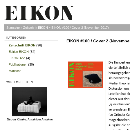
Startseite
»
Zeitschrift EIKON
»
EIKON #100 / Cover 2 (November 2017)
KATEGORIEN
EIKON #100 / Cover 2 (Novembe
Zeitschrift EIKON
(96)
»
Edition EIKON
(54)
»
EIKON-Abo
(4)
»
Die Hundert err
Publikationen
(30)
»
vierteljährlic
Manifest
»
herausgegeben,
als hochwertige
WIR EMPFEHLEN
Medientheoriei
Diskussion um 
Letztlich hat 
dieser aus der
„querschießen“ 
verwendeten Bi
(so Gründer Ca
Jürgen Klauke: Attraktiver Attraktor
Magazinseiten 
Ausgabe die ers