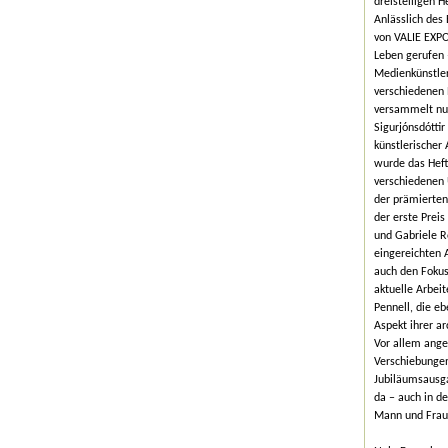
dreistelligen 
Anlässlich des
von VALIE EXPO
Leben gerufen 
Medienkünstler
verschiedenen
versammelt nun
Sigurjónsdótti
künstlerischer 
wurde das Heft
verschiedenen 
der prämierten
der erste Preis
und Gabriele R
eingereichten 
auch den Fokus
aktuelle Arbei
Pennell, die e
Aspekt ihrer ar
Vor allem anges
Verschiebungen
Jubiläumsausga
da – auch in de
Mann und Frau 