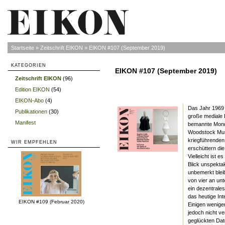
Startseite
»
Zeitschrift EIKON
»
EIKON #107 (September 2019)
KATEGORIEN
EIKON #107 (September 2019)
Zeitschrift EIKON
(96)
»
Edition EIKON
(54)
»
EIKON-Abo
(4)
»
Das Jahr 1969 
Publikationen
(30)
»
große mediale B
Manifest
»
bemannte Mondl
Woodstock Musi
kriegführenden
WIR EMPFEHLEN
erschüttern di
Vielleicht ist 
Blick unspekta
unbemerkt blei
von vier an un
ein dezentrales
das heutige Int
EIKON #109 (Februar 2020)
Einigen wenige
jedoch nicht v
geglückten Dat