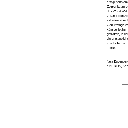
erstgenanntem 
Zeitpunkt, zu d
des World Wid
veränderten Al
selbstverständ
Geburtstags vo
künstlerischen 
getroffen, in d
die unglaublic
von ihr für die
Fokus“.
Nela Eggenber
für EIKON, Se