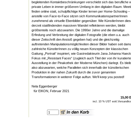
begleitenden Kontaktbeschränkungen verschiebt sich das berufliche w
private Leben in immer größerem Umfang in den digitalen Raum. Meet
finden online statt, schulpflichtige Kinder lernen per Home-Schooling –
anstelle von Face-to-Face sitzen sich KommunikationspartnerInnen
zunehmend als virtuelle Ebenbilder gegenüber. Wie KünstlerInnen die
derzeit stattfindenden massiven Wandel reflektieren werden, bleibt
größtenteils noch abzuwarten. Die 1990er Jahre und die damalige
Erfindung und Verbreitung der digitalen Fotografie (die eben u.a. auch
dieser Zeitschrift den Anstoß gegeben hat) und die gleichzeitig
auftretenden Manipulationsmöglichkeiten dieser Bilder haben seit dam
zahlreiche KünstlerInnen zu völlig neuen Konzepten der klassischen
Gattung „Portrait“ inspiriert, wie Gastredakteurin Jana Johanna Haeck
Fokus mit „Resistant Faces“ (zugleich auch Titel der von ihr kuratiert
Ausstellung in der Pinakothek der Moderne München) darlegt. Es bleib
also abzuwarten, welche Parallelen sich innerhalb der künstlerischen
Produktion in der nahen Zukunft durch die zuvor genannten
Transformationen in weiterer Folge auftun. We’ll keep you posted!
Nela Eggenberger
für EIKON, Februar 2021
15,00 
incl. 10 % UST exkl.
Versandko