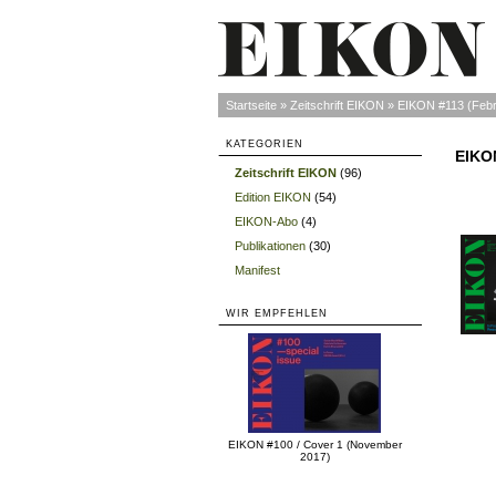
Startseite
»
Zeitschrift EIKON
»
EIKON #113 (Febr
KATEGORIEN
EIKON
Zeitschrift EIKON
(96)
»
Edition EIKON
(54)
»
EIKON-Abo
(4)
»
Publikationen
(30)
»
Manifest
»
WIR EMPFEHLEN
EIKON #100 / Cover 1 (November
2017)