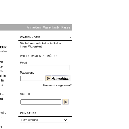
Anmelden
|
Warenkorb
|
Kasse
WARENKORB
»
Sie haben noch keine Artikel in
Ihrem Warenkorb.
 EUR
osten
WILLKOMMEN ZURÜCK!
en
Email:
na-
en
Passwort:
k in
 für
 30-
Passwort vergessen?
d –
SUCHE
ird
 wird
KÜNSTLER
uf
se