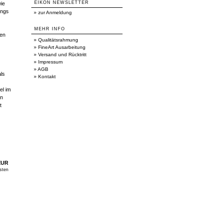
EIKON NEWSLETTER
ie
ings
»
zur Anmeldung
MEHR INFO
sen
»
Qualitätsrahmung
»
FineArt Ausarbeitung
»
Versand und Rücktritt
»
Impressum
»
AGB
als
»
Kontakt
el im
en
t
EUR
sten