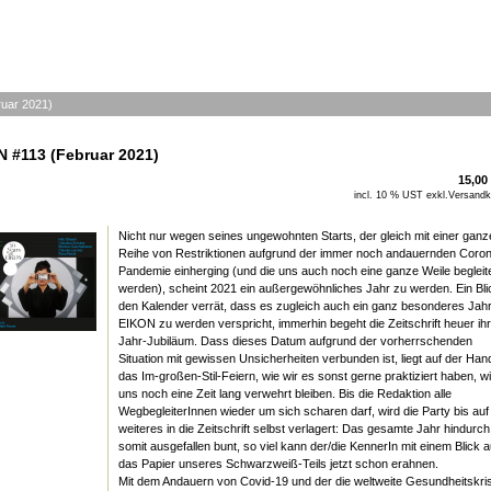
uar 2021)
 #113 (Februar 2021)
15,00
incl. 10 % UST exkl.
Versandk
Nicht nur wegen seines ungewohnten Starts, der gleich mit einer ganz
Reihe von Restriktionen aufgrund der immer noch andauernden Coro
Pandemie einherging (und die uns auch noch eine ganze Weile begleit
werden), scheint 2021 ein außergewöhnliches Jahr zu werden. Ein Blic
den Kalender verrät, dass es zugleich auch ein ganz besonderes Jahr
EIKON zu werden verspricht, immerhin begeht die Zeitschrift heuer ihr
Jahr-Jubiläum. Dass dieses Datum aufgrund der vorherrschenden
Situation mit gewissen Unsicherheiten verbunden ist, liegt auf der Han
das Im-großen-Stil-Feiern, wie wir es sonst gerne praktiziert haben, w
uns noch eine Zeit lang verwehrt bleiben. Bis die Redaktion alle
WegbegleiterInnen wieder um sich scharen darf, wird die Party bis auf
weiteres in die Zeitschrift selbst verlagert: Das gesamte Jahr hindurch
somit ausgefallen bunt, so viel kann der/die KennerIn mit einem Blick a
das Papier unseres Schwarzweiß-Teils jetzt schon erahnen.
Mit dem Andauern von Covid-19 und der die weltweite Gesundheitskri