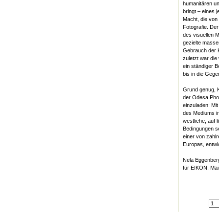
humanitären und
bringt – eines 
Macht, die von
Fotografie. Der
des visuellen 
gezielte massen
Gebrauch der K
zuletzt war di
ein ständiger 
bis in die Gege
Grund genug, K
der Odesa Phot
einzuladen: Mi
des Mediums in
westliche, auf 
Bedingungen sen
einer von zahl
Europas, entwi
Nela Eggenber
für EIKON, Mai