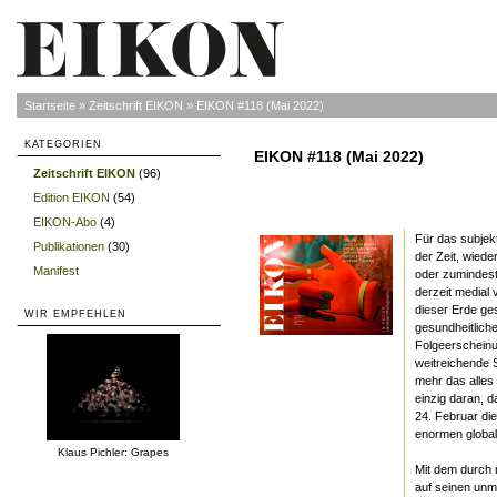
Startseite
»
Zeitschrift EIKON
»
EIKON #118 (Mai 2022)
KATEGORIEN
EIKON #118 (Mai 2022)
Zeitschrift EIKON
(96)
»
Edition EIKON
(54)
»
EIKON-Abo
(4)
»
Für das subjek
Publikationen
(30)
»
der Zeit, wiede
Manifest
»
oder zumindest 
derzeit medial
dieser Erde ge
WIR EMPFEHLEN
gesundheitliche
Folgeerscheinu
weitreichende 
mehr das alles
einzig daran, 
24. Februar di
enormen global
Klaus Pichler: Grapes
Mit dem durch n
auf seinen unm