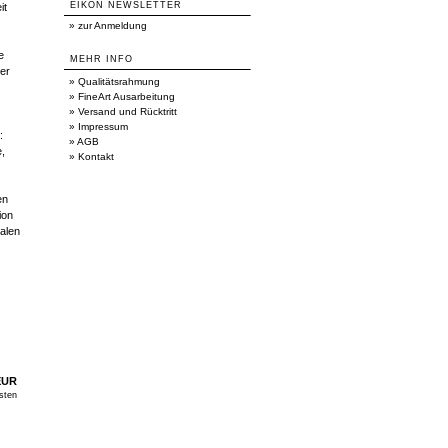
EIKON NEWSLETTER
it
»
zur Anmeldung
e
MEHR INFO
er
»
Qualitätsrahmung
»
FineArt Ausarbeitung
»
Versand und Rücktritt
»
Impressum
:
»
AGB
e,
»
Kontakt
en
ion
alen
EUR
sten