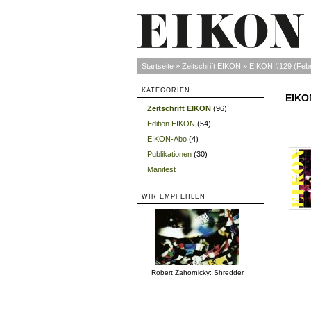
Startseite
»
Zeitschrift EIKON
»
EIKON #129 (Febr
KATEGORIEN
EIKON
Zeitschrift EIKON
(96)
»
Edition EIKON
(54)
»
EIKON-Abo
(4)
»
Publikationen
(30)
»
Manifest
»
WIR EMPFEHLEN
Robert Zahornicky: Shredder