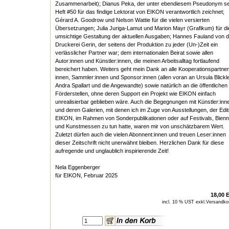
Zusammenarbeit); Dianus Peka, der unter ebendiesem Pseudonym se
Heft #50 für das findige Lektorat von EIKON verantwortlich zeichnet;
Gérard A. Goodrow und Nelson Wattie für die vielen versierten
Übersetzungen; Julia Juriga-Lamut und Marion Mayr (Grafikum) für di
umsichtige Gestaltung der aktuellen Ausgaben; Hannes Fauland von d
Druckerei Gerin, der seitens der Produktion zu jeder (Un-)Zeit ein
verlässlicher Partner war; dem internationalen Beirat sowie allen
Autor:innen und Künstler:innen, die meinen Arbeitsalltag fortlaufend
bereichert haben. Weiters geht mein Dank an alle Kooperationspartner
innen, Sammler:innen und Sponsor:innen (allen voran an Ursula Blickl
Andra Spallart und die Angewandte) sowie natürlich an die öffentlichen
Förderstellen, ohne deren Support ein Projekt wie EIKON einfach
unrealisierbar geblieben wäre. Auch die Begegnungen mit Künstler:inn
und deren Galerien, mit denen ich im Zuge von Ausstellungen, der Edit
EIKON, im Rahmen von Sonderpublikationen oder auf Festivals, Bienn
und Kunstmessen zu tun hatte, waren mir von unschätzbarem Wert.
Zuletzt dürfen auch die vielen Abonnent:innen und treuen Leser:innen
dieser Zeitschrift nicht unerwähnt bleiben. Herzlichen Dank für diese
aufregende und unglaublich inspirierende Zeit!
Nela Eggenberger
für EIKON, Februar 2025
18,00 
incl. 10 % UST exkl.
Versandko