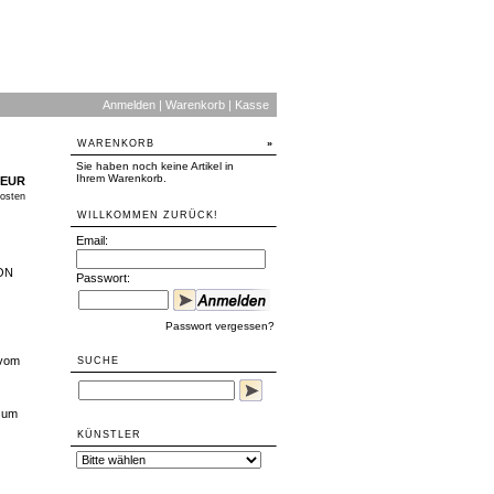
Anmelden
|
Warenkorb
|
Kasse
WARENKORB
»
Sie haben noch keine Artikel in
Ihrem Warenkorb.
 EUR
osten
WILLKOMMEN ZURÜCK!
Email:
KON
Passwort:
Passwort vergessen?
 vom
SUCHE
d um
KÜNSTLER