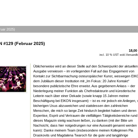
uar 2025)
 #129 (Februar 2025)
18,00
incl. 10 % UST exkl.
Versandk
Üblicherweise wird an dieser Stelle auf den Schwerpunkt der aktuellen
Ausgabe verwiesen – im vorliegenden Fall auf das Engagement von
Kontakt zur Sichtbarmachung osteuropäischer Kunst, weswegen EI
dem Jubiläum dieser Institution mit „Im Fokus: 20 Jahre Kontakt“
besondere publizistische Ehre erweist. Aus gegebenem Anlass – der
Niederlegung meiner Funktion als Chefredakteurin und künstlerische
Leiterin nach über einer Dekade (sowie knapp 15 Jahren meiner
Beschäftigung bei EIKON insgesamt) – ist es mir jedoch ein Anliegen,
bisherigen Usus abzuweichen und stattdessen den zahlreichen
Menschen, die mich so lange Zeit hindurch begleitet haben und deren
Expertise, Esprit und Vertrauen die vielfältigen Tätigkeitsbereiche run
dieses Magazin stetig wachsen ließen, zu danken (mit der Bitte um
Nachsicht, dass hier notgedrungen nur eine Auswahl genannt werden
kann): Danke meinem Team (insbesondere meinen Kolleginnen Pia
Draskovits und Magdalena Twaroch für die gute und langjährige