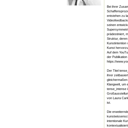
Bei ihrer Zusam
Schaffensproze
entstehen zu l
Videofeedbackm
seinen entwick
Supersymmetrie 
prädestiniert, m
Struktur, deren
Kunstintention 
Kunst hervorzu
Auf dem YouTub
der Publikation
https://www.y
Der Titel tense
ihrer zeitbasier
gleichermaßen
Klangwelt, um 
tense_intense i
Großausstellung
von Laura Carlo
ist.
Die erweiternd
kunstwissenscha
intentionale Ku
kontextualisier