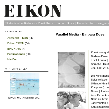
Startseite
»
Publikationen
»
Parallel Media - Barbara Doser || Hofstetter Kurt. tense_inte
KATEGORIEN
Parallel Media - Barbara Doser |
Zeitschrift EIKON
(96)
»
Edition EIKON
(54)
»
EIKON-Abo
(4)
»
Kunstmonografi
Publikationen
(30)
»
Barbara Doser 
Manifest
»
Thiel. Format |
Sprache | Deut
3-904083-22-5
WIR EMPFEHLEN
Die Kunstmonog
Selbstreflexio
bildende Künstl
Komponist), der
Doser || Hofste
ihrer Gedanken
EIKON #60 (November 2007)
Nähe zu ihrem 
Jahrzehnten. Gl
Kontextualisier