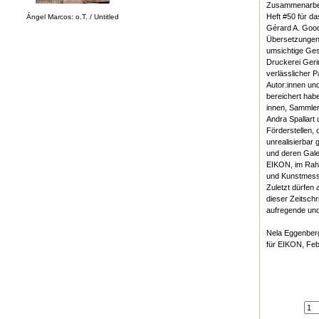
Zusammenarbei
Heft #50 für da
Ángel Marcos: o.T. / Untitled
Gérard A. Good
Übersetzungen;
umsichtige Ges
Druckerei Gerin
verlässlicher P
Autor:innen und
bereichert hab
innen, Sammler:
Andra Spallart 
Förderstellen,
unrealisierbar
und deren Galer
EIKON, im Rahm
und Kunstmesse
Zuletzt dürfen 
dieser Zeitschr
aufregende und 
Nela Eggenber
für EIKON, Fe