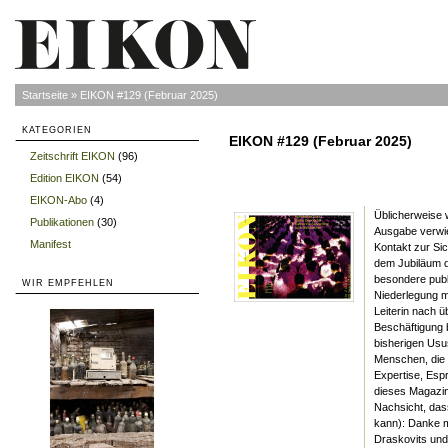
Startseite
»
EIKON #129 (Februar 2025)
KATEGORIEN
EIKON #129 (Februar 2025)
Zeitschrift EIKON
(96)
»
Edition EIKON
(54)
»
EIKON-Abo
(4)
»
Üblicherweise w
Publikationen
(30)
»
Ausgabe verwie
Manifest
»
Kontakt zur S
dem Jubiläum di
besondere publ
WIR EMPFEHLEN
Niederlegung m
Leiterin nach 
Beschäftigung 
bisherigen Usu
Menschen, die 
Expertise, Espr
dieses Magazin
Nachsicht, das
kann): Danke 
Draskovits und