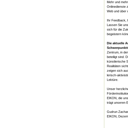
Mehr und mehr
Onlinedienste
Web und über d
Ihr Feedback, I
Lassen Sie uns 
sich für die Z
begeistern kön
Die aktuelle 
Schwerpunktth
Zentrum, in de
beteiligt sind.
künstlerische S
Realitäten sich
zeigen sich au
lerisch-aktivi
Lektüre.
Unser herzliche
Förderinstitut
EIKON, die uns
trägt unseren 
Gudrun Zachar
EIKON, Dezem