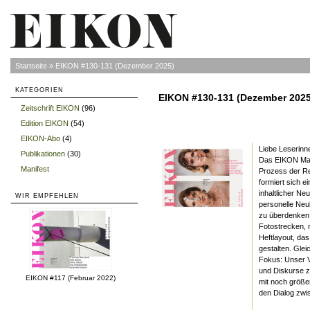
Startseite
»
EIKON #130-131 (Dezember 2025)
KATEGORIEN
EIKON #130-131 (Dezember 2025
Zeitschrift EIKON
(96)
»
Edition EIKON
(54)
»
EIKON-Abo
(4)
»
Liebe Leserinn
Publikationen
(30)
»
Das EIKON Maga
Manifest
»
Prozess der Re
formiert sich e
inhaltlicher Ne
WIR EMPFEHLEN
personelle Neu
zu überdenken 
Fotostrecken, n
Heftlayout, da
gestalten. Glei
Fokus: Unser Ve
und Diskurse z
EIKON #117 (Februar 2022)
mit noch größe
den Dialog zwi