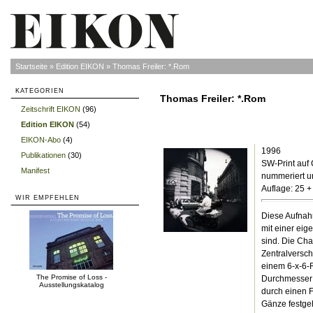
Startseite
»
Edition EIKON
»
Thomas Freiler: *.Rom
KATEGORIEN
Thomas Freiler: *.Rom
Zeitschrift EIKON
(96)
»
Edition EIKON
(54)
»
EIKON-Abo
(4)
»
1996
Publikationen
(30)
»
SW-Print auf 
Manifest
»
nummeriert u
Auflage: 25 + 
WIR EMPFEHLEN
Diese Aufnah
mit einer ei
sind. Die Cha
Zentralversc
einem 6-x-6-R
The Promise of Loss -
Durchmesser v
Ausstellungskatalog
durch einen 
Gänze festgeh