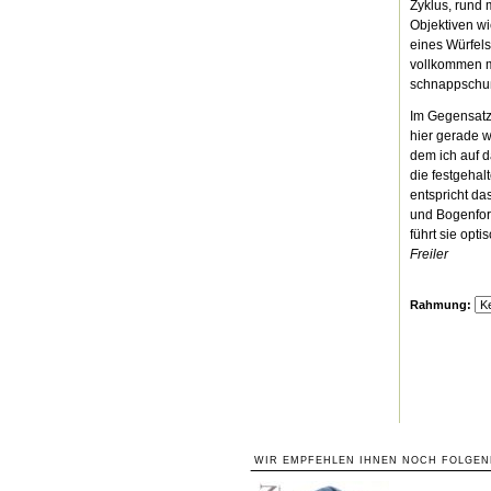
Zyklus, rund 
Objektiven w
eines Würfels
vollkommen ma
schnappschuß
Im Gegensatz 
hier gerade w
dem ich auf d
die festgehal
entspricht da
und Bogenform
führt sie opt
Freiler
Rahmung:
WIR EMPFEHLEN IHNEN NOCH FOLGEN