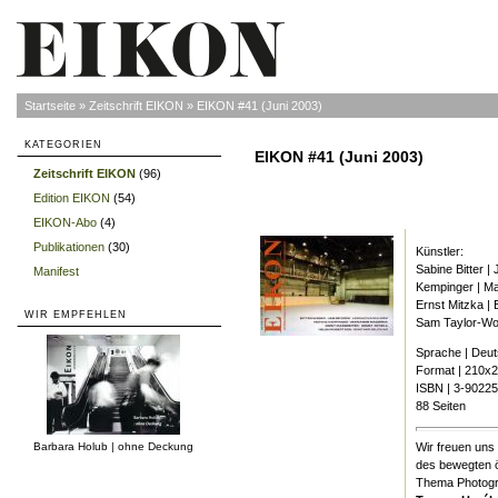
Startseite
»
Zeitschrift EIKON
»
EIKON #41 (Juni 2003)
KATEGORIEN
EIKON #41 (Juni 2003)
Zeitschrift EIKON
(96)
»
Edition EIKON
(54)
»
EIKON-Abo
(4)
»
Publikationen
(30)
»
Künstler:
Sabine Bitter 
Manifest
»
Kempinger | Ma
Ernst Mitzka |
WIR EMPFEHLEN
Sam Taylor-Wood
Sprache | Deu
Format | 210x
ISBN | 3-9022
88 Seiten
Wir freuen uns 
Barbara Holub | ohne Deckung
des bewegten ö
Thema Photogra