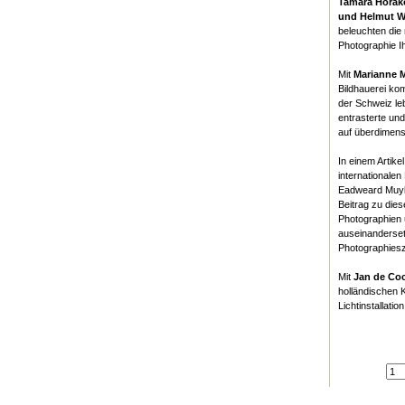
Tamara Horák
und Helmut W
beleuchten die
Photographie I
Mit
Marianne 
Bildhauerei ko
der Schweiz l
entrasterte un
auf überdimens
In einem Artik
internationale
Eadweard Muybr
Beitrag zu dies
Photographien u
auseinanderset
Photographies
Mit
Jan de Co
holländischen 
Lichtinstallation