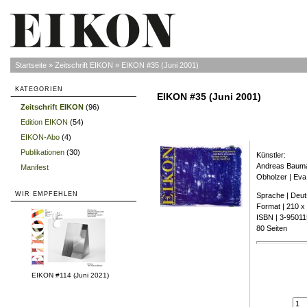
Startseite
»
Zeitschrift EIKON
»
EIKON #35 (Juni 2001)
KATEGORIEN
EIKON #35 (Juni 2001)
Zeitschrift EIKON
(96)
»
Edition EIKON
(54)
»
EIKON-Abo
(4)
»
Publikationen
(30)
»
Künstler:
Andreas Bauma
Manifest
»
Obholzer | Ev
WIR EMPFEHLEN
Sprache | Deut
Format | 210 
ISBN | 3-95011
80 Seiten
EIKON #114 (Juni 2021)