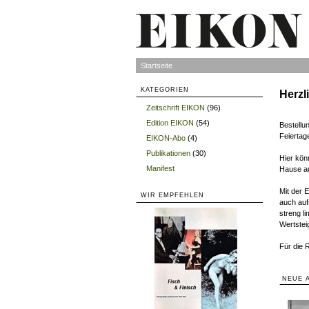
Startseite
KATEGORIEN
Herzl
Zeitschrift EIKON
(96)
»
Edition EIKON
(54)
»
Bestellu
Feiertag
EIKON-Abo
(4)
»
Publikationen
(30)
»
Hier kön
Manifest
Hause au
»
Mit der 
WIR EMPFEHLEN
auch auf
streng li
Wertsteig
Für die 
NEUE 