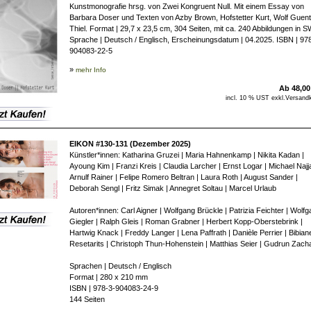
Kunstmonografie hrsg. von Zwei Kongruent Null. Mit einem Essay von
Barbara Doser und Texten von Azby Brown, Hofstetter Kurt, Wolf Guent
Thiel. Format | 29,7 x 23,5 cm, 304 Seiten, mit ca. 240 Abbildungen in S
Sprache | Deutsch / Englisch, Erscheinungsdatum | 04.2025. ISBN | 97
904083-22-5
»
mehr Info
Ab 48,0
incl. 10 % UST exkl.
Versand
EIKON #130-131 (Dezember 2025)
Künstler*innen: Katharina Gruzei | Maria Hahnenkamp | Nikita Kadan |
Ayoung Kim | Franzi Kreis | Claudia Larcher | Ernst Logar | Michael Najja
Arnulf Rainer | Felipe Romero Beltran | Laura Roth | August Sander |
Deborah Sengl | Fritz Simak | Annegret Soltau | Marcel Urlaub
Autoren*innen: Carl Aigner | Wolfgang Brückle | Patrizia Feichter | Wolf
Giegler | Ralph Gleis | Roman Grabner | Herbert Kopp-Oberstebrink |
Hartwig Knack | Freddy Langer | Lena Paffrath | Danièle Perrier | Bibian
Resetarits | Christoph Thun-Hohenstein | Matthias Seier | Gudrun Zach
Sprachen | Deutsch / Englisch
Format | 280 x 210 mm
ISBN | 978-3-904083-24-9
144 Seiten