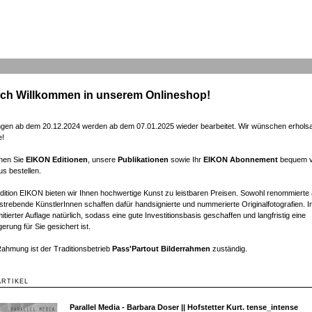
ich Willkommen in unserem Onlineshop!
ngen ab dem 20.12.2024 werden ab dem 07.01.2025 wieder bearbeitet. Wir wünschen erhol
e!
nen Sie
EIKON Editionen
, unsere
Publikationen
sowie Ihr
EIKON Abonnement
bequem v
s bestellen.
Edition EIKON bieten wir Ihnen hochwertige Kunst zu leistbaren Preisen. Sowohl renommierte 
strebende KünstlerInnen schaffen dafür handsignierte und nummerierte Originalfotografien. I
mitierter Auflage natürlich, sodass eine gute Investitionsbasis geschaffen und langfristig eine
erung für Sie gesichert ist.
Rahmung ist der Traditionsbetrieb
Pass'Partout Bilderrahmen
zuständig.
ARTIKEL
Parallel Media - Barbara Doser || Hofstetter Kurt. tense_intense