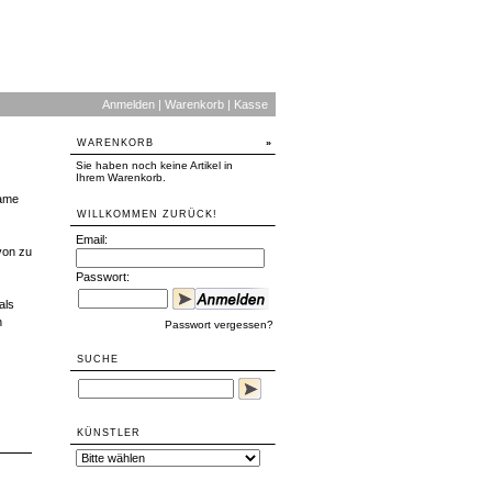
Anmelden
|
Warenkorb
|
Kasse
WARENKORB
»
Sie haben noch keine Artikel in
Ihrem Warenkorb.
same
WILLKOMMEN ZURÜCK!
Email:
on zu
Passwort:
als
n
Passwort vergessen?
SUCHE
KÜNSTLER