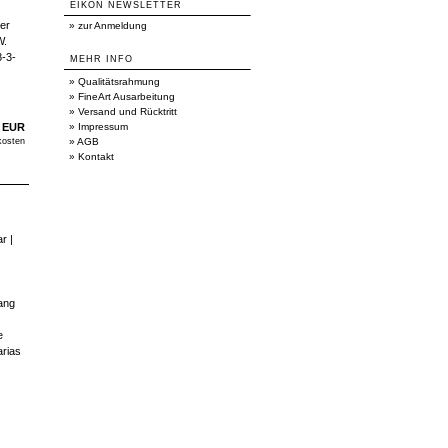
EIKON NEWSLETTER
er
»
zur Anmeldung
W.
8-3-
MEHR INFO
»
Qualitätsrahmung
»
FineArt Ausarbeitung
»
Versand und Rücktritt
0 EUR
»
Impressum
kosten
»
AGB
»
Kontakt
r |
gang
e
arias