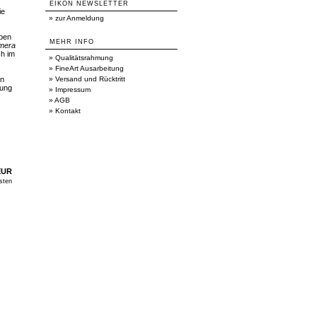
EIKON NEWSLETTER
ie
»
zur Anmeldung
aben
MEHR INFO
mera
ch im
»
Qualitätsrahmung
»
FineArt Ausarbeitung
en
»
Versand und Rücktritt
lung
»
Impressum
»
AGB
»
Kontakt
EUR
sten