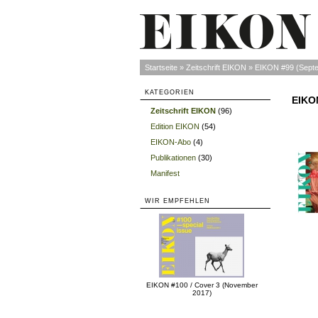
Startseite
»
Zeitschrift EIKON
»
EIKON #99 (Sept
KATEGORIEN
EIKO
Zeitschrift EIKON
(96)
»
Edition EIKON
(54)
»
EIKON-Abo
(4)
»
Publikationen
(30)
»
Manifest
»
WIR EMPFEHLEN
EIKON #100 / Cover 3 (November
2017)