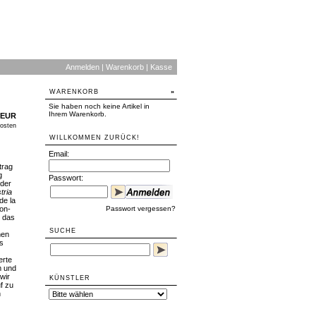
Anmelden
|
Warenkorb
|
Kasse
WARENKORB
»
Sie haben noch keine Artikel in
Ihrem Warenkorb.
 EUR
osten
WILLKOMMEN ZURÜCK!
Email:
trag
g
Passwort:
 der
tria
de la
mon-
Passwort vergessen?
, das
SUCHE
hen
s
erte
m und
wir
KÜNSTLER
uf zu
h