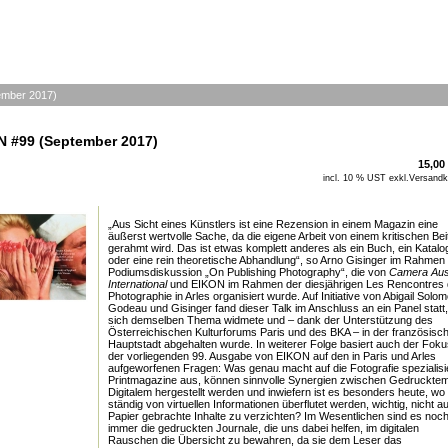
ember 2017)
N #99 (September 2017)
15,00
incl. 10 % UST exkl.
Versandk
„Aus Sicht eines Künstlers ist eine Rezension in einem Magazin eine
äußerst wertvolle Sache, da die eigene Arbeit von einem kritischen Bei
gerahmt wird. Das ist etwas komplett anderes als ein Buch, ein Katalo
oder eine rein theoretische Abhandlung“, so Arno Gisinger im Rahmen
Podiumsdiskussion „On Publishing Photography“, die von
Camera Aus
International
und EIKON im Rahmen der diesjährigen Les Rencontres 
Photographie in Arles organisiert wurde. Auf Initiative von Abigail Solo
Godeau und Gisinger fand dieser Talk im Anschluss an ein Panel statt
sich demselben Thema widmete und – dank der Unterstützung des
Österreichischen Kulturforums Paris und des BKA – in der französisc
Hauptstadt abgehalten wurde. In weiterer Folge basiert auch der Foku
der vorliegenden 99. Ausgabe von EIKON auf den in Paris und Arles
aufgeworfenen Fragen: Was genau macht auf die Fotografie spezialisi
Printmagazine aus, können sinnvolle Synergien zwischen Gedruckte
Digitalem hergestellt werden und inwiefern ist es besonders heute, wo 
ständig von virtuellen Informationen überflutet werden, wichtig, nicht a
Papier gebrachte Inhalte zu verzichten? Im Wesentlichen sind es noc
immer die gedruckten Journale, die uns dabei helfen, im digitalen
Rauschen die Übersicht zu bewahren, da sie dem Leser das