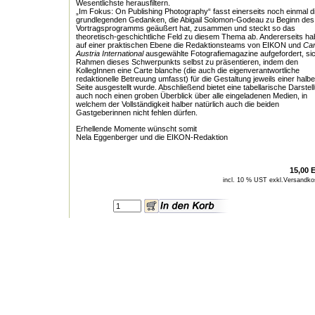
Wesentlichste herausfiltern.
„Im Fokus: On Publishing Photography“ fasst einerseits noch einmal d
grundlegenden Gedanken, die Abigail Solomon-Godeau zu Beginn des
Vortragsprogramms geäußert hat, zusammen und steckt so das
theoretisch-geschichtliche Feld zu diesem Thema ab. Andererseits h
auf einer praktischen Ebene die Redaktionsteams von EIKON und
Ca
Austria International
ausgewählte Fotografiemagazine aufgefordert, si
Rahmen dieses Schwerpunkts selbst zu präsentieren, indem den
KollegInnen eine Carte blanche (die auch die eigenverantwortliche
redaktionelle Betreuung umfasst) für die Gestaltung jeweils einer halb
Seite ausgestellt wurde. Abschließend bietet eine tabellarische Darstel
auch noch einen groben Überblick über alle eingeladenen Medien, in
welchem der Vollständigkeit halber natürlich auch die beiden
Gastgeberinnen nicht fehlen dürfen.
Erhellende Momente wünscht somit
Nela Eggenberger und die EIKON-Redaktion
15,00 
incl. 10 % UST exkl.
Versandko