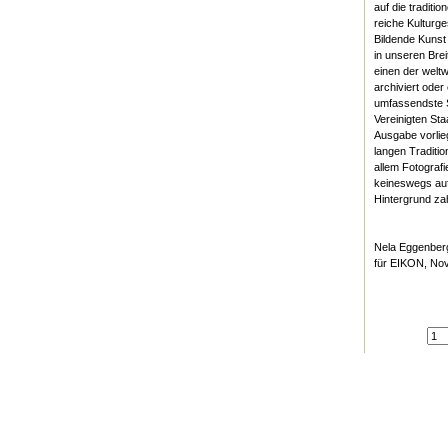
auf die traditi
reiche Kulturg
Bildende Kunst 
in unseren Bre
einen der welt
archiviert ode
umfassendste S
Vereinigten Sta
Ausgabe vorlie
langen Traditi
allem Fotograf
keineswegs auf
Hintergrund za
Nela Eggenber
für EIKON, No