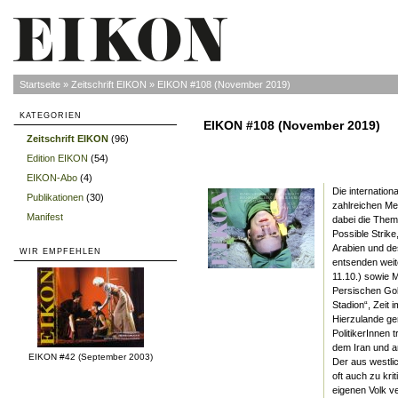
Startseite
»
Zeitschrift EIKON
»
EIKON #108 (November 2019)
KATEGORIEN
EIKON #108 (November 2019)
Zeitschrift EIKON
(96)
»
Edition EIKON
(54)
»
EIKON-Abo
(4)
»
Die internation
Publikationen
(30)
»
zahlreichen Me
Manifest
»
dabei die Them
Possible Strike
Arabien und de
WIR EMPFEHLEN
entsenden weit
11.10.) sowie 
Persischen Golf
Stadion“, Zeit 
Hierzulande ge
PolitikerInnen
dem Iran und a
EIKON #42 (September 2003)
Der aus westli
oft auch zu kr
eigenen Volk ve