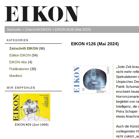
Startseite
»
Zeitschrift EIKON
»
EIKON #126 (Mai 2024)
KATEGORIEN
EIKON #126 (Mai 2024)
Zeitschrift EIKON
(96)
»
Edition EIKON
(54)
»
EIKON-Abo
(4)
»
„Jede Zeit brau
Publikationen
(30)
»
nicht mehr refl
Manifest
»
Spekulationen e
Utopisches Denk
Patrik Schumac
WIR EMPFEHLEN
erscheint heute
Horrorszenarie
begleitet von 
Intelligenz, die
Petra Schaper R
etwas Anachro
EIKON #29 (Juni 1999)
Auch die Künst
vorliegenden He
nicht zuletzt „