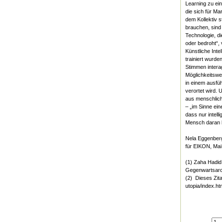
Learning zu ei
die sich für Ma
dem Kollektiv s
brauchen, sind
Technologie, di
oder bedroht“, 
Künstliche Inte
trainiert wurde
Stimmen intera
Möglichkeitswel
in einem ausfü
verortet wird. 
aus menschlich
– „im Sinne ei
dass nur intell
Mensch daran be
Nela Eggenber
für EIKON, Mai
(1) Zaha Hadid
Gegenwartsarch
(2) Dieses Zita
utopia/index.ht